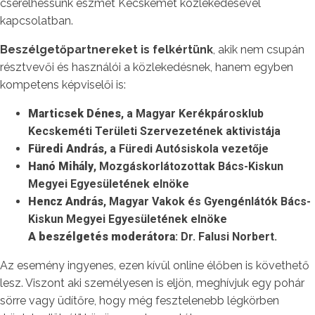
cserélhessünk eszmét Kecskemét közlekedésével
kapcsolatban.
Beszélgetőpartnereket is felkértünk
, akik nem csupán
résztvevői és használói a közlekedésnek, hanem egyben
kompetens képviselői is:
Marticsek Dénes
, a Magyar Kerékpárosklub
Kecskeméti Területi Szervezetének aktivistája
Füredi András
, a Füredi Autósiskola vezetője
Hanó Mihály
, Mozgáskorlátozottak Bács-Kiskun
Megyei Egyesületének elnöke
Hencz András
, Magyar Vakok és Gyengénlátók Bács-
Kiskun Megyei Egyesületének elnöke
A beszélgetés moderátora
: Dr. Falusi Norbert.
Az esemény ingyenes, ezen kívül online élőben is követhető
lesz. Viszont aki személyesen is eljön, meghívjuk egy pohár
sörre vagy üdítőre, hogy még fesztelenebb légkörben