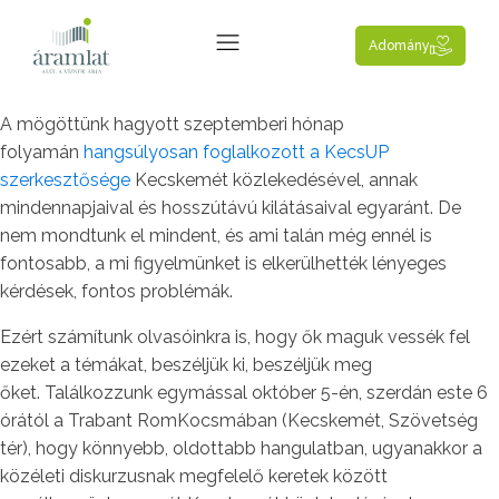
Adomány
A mögöttünk hagyott szeptemberi hónap
folyamán
hangsúlyosan foglalkozott a KecsUP
szerkesztősége
Kecskemét közlekedésével, annak
mindennapjaival és hosszútávú kilátásaival egyaránt. De
nem mondtunk el mindent, és ami talán még ennél is
fontosabb, a mi figyelmünket is elkerülhették lényeges
kérdések, fontos problémák.
Ezért számítunk olvasóinkra is, hogy ők maguk vessék fel
ezeket a témákat, beszéljük ki, beszéljük meg
őket. Találkozzunk egymással október 5-én, szerdán este 6
órától a Trabant RomKocsmában (Kecskemét, Szövetség
tér), hogy könnyebb, oldottabb hangulatban, ugyanakkor a
közéleti diskurzusnak megfelelő keretek között