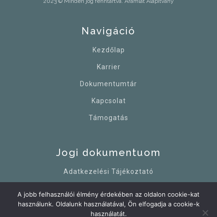
2023 © Minden jog fenntartva. Áramlat Alapítvány
Navigáció
Kezdőlap
Karrier
Dokumentumtár
Kapcsolat
Támogatás
Jogi dokumentuom
Adatkezelési Tájékoztató
Impresszum
A jobb felhasználói élmény érdekében az oldalon cookie-kat
használunk. Oldalunk használatával, Ön elfogadja a cookie-k
Cookie Tájékoztató
használatát.