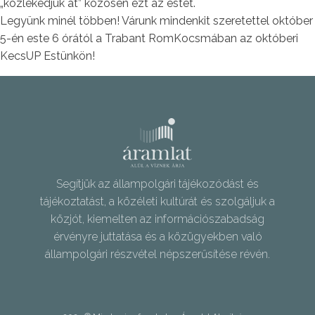
„közlekedjük át” közösen ezt az estét.
Legyünk minél többen! Várunk mindenkit szeretettel október
5-én este 6 órától a Trabant RomKocsmában az októberi
KecsUP Estünkön!
Segítjük az állampolgári tájékozódást és
tájékoztatást, a közéleti kultúrát és szolgáljuk a
közjót, kiemelten az információszabadság
érvényre juttatása és a közügyekben való
állampolgári részvétel népszerűsítése révén.