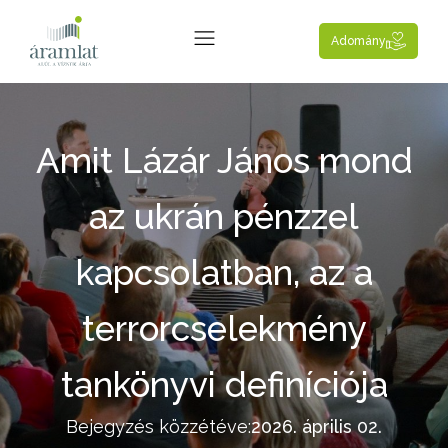
Adomány
Amit Lázár János mond
az ukrán pénzzel
kapcsolatban, az a
terrorcselekmény
tankönyvi definíciója
Bejegyzés közzétéve:
2026. április 02.