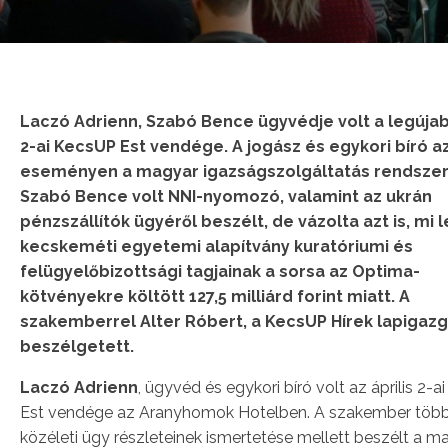
Laczó Adrienn, Szabó Bence ügyvédje volt a legújabb
2-ai KecsUP Est vendége. A jogász és egykori bíró a
eseményen a magyar igazságszolgáltatás rendszer
Szabó Bence volt NNI-nyomozó, valamint az ukrán
pénzszállítók ügyéről beszélt, de vázolta azt is, mi 
kecskeméti egyetemi alapítvány kuratóriumi és
felügyelőbizottsági tagjainak a sorsa az Optima-
kötvényekre költött 127,5 milliárd forint miatt. A
szakemberrel Alter Róbert, a KecsUP Hírek lapigazg
beszélgetett.
Laczó Adrienn
, ügyvéd és egykori bíró volt az április 2-
Est vendége az Aranyhomok Hotelben. A szakember több 
közéleti ügy részleteinek ismertetése mellett beszélt a m