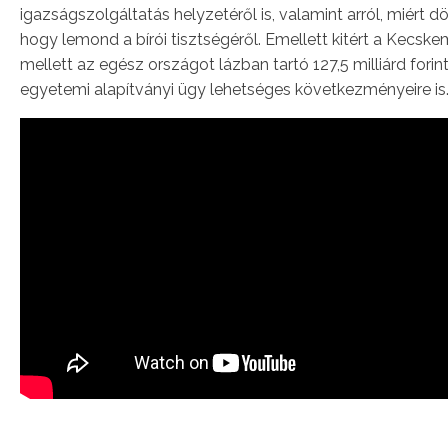
igazságszolgáltatás helyzetéről is, valamint arról, miért d
hogy lemond a bírói tisztségéről. Emellett kitért a Kecske
mellett az egész országot lázban tartó 127,5 milliárd forin
egyetemi alapítványi ügy lehetséges következményeire is