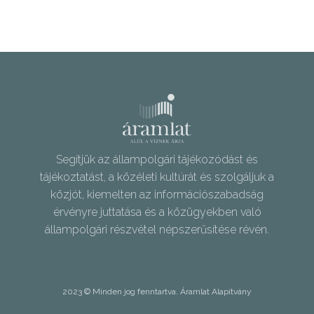
Segítjük az állampolgári tájékozódást és
tájékoztatást, a közéleti kultúrát és szolgáljuk a
közjót, kiemelten az információszabadság
érvényre juttatása és a közügyekben való
állampolgári részvétel népszerűsítése révén.
2023 © Minden jog fenntartva. Áramlat Alapítvány