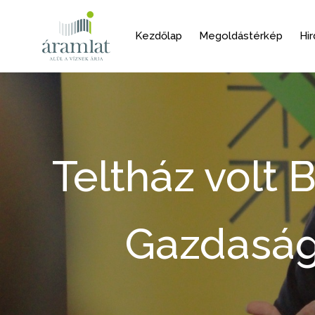
Kezdőlap
Megoldástérkép
Hi
Teltház volt 
Gazdasági