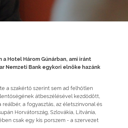
n a Hotel Három Gúnárban, ami iránt
yar Nemzeti Bank egykori elnöke hazánk
te a szakértő szerint sem ad felhőtlen
elentőségének átbeszélésével kezdődött,
reálbér, a fogyasztás, az életszínvonal és
supán Horvátország, Szlovákia, Litvánia,
ében csak egy kis porszem - a szervezet