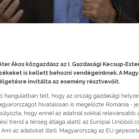
éter Ákos közgazdász az I. Gazdasági Kecsup-Este
székeket is kellett behozni vendégeinknek. A Mag
lgetésre invitálta az esemény résztvevőit.
ó hangulatban telt, hogy az ország gazdasági helyze
agyarországot hivatalosan is megelőzte Románia - j
lyozta, hogy ennél az adatnál sokkal relevánsabb a 
i trend a térség átlaga alatti: az Európai Unióból c
Ami az adatokat illeti, Magyarország az EU gépezet