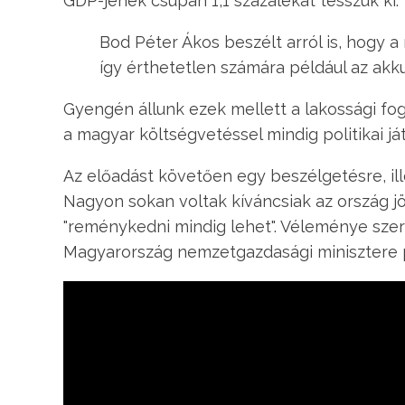
GDP-jének csupán 1,1 százalékát tesszük ki.
Bod Péter Ákos beszélt arról is, hogy 
így érthetetlen számára például az ak
Gyengén állunk ezek mellett a lakossági fo
a magyar költségvetéssel mindig politikai j
Az előadást követően egy beszélgetésre, ill
Nagyon sokan voltak kíváncsiak az ország j
"reménykedni mindig lehet". Véleménye szer
Magyarország nemzetgazdasági minisztere pe