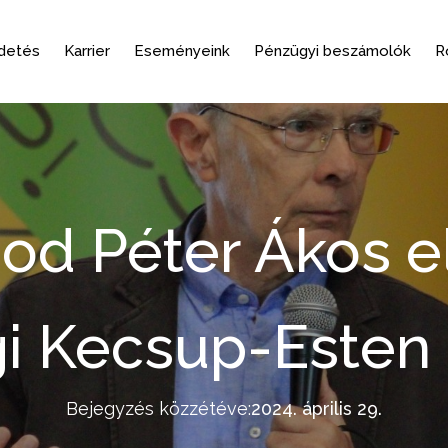
rdetés
Karrier
Eseményeink
Pénzügyi beszámolók
R
Bod Péter Ákos e
 Kecsup-Esten 
Bejegyzés közzétéve:
2024. április 29.