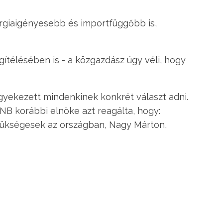
nergiaigényesebb és importfüggőbb is,
ítélésében is - a közgazdász úgy véli, hogy
igyekezett mindenkinek konkrét választ adni.
NB korábbi elnöke azt reagálta, hogy:
szükségesek az országban, Nagy Márton,