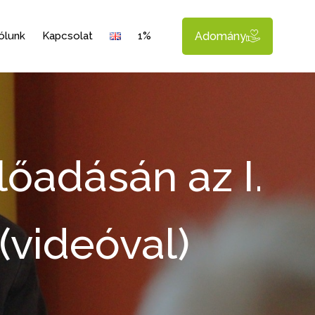
Adomány
ólunk
Kapcsolat
1%
lőadásán az I.
(videóval)