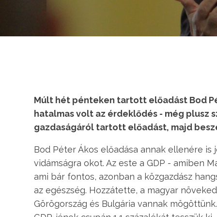
Múlt hét pénteken tartott előadást Bod P
hatalmas volt az érdeklődés - még plusz 
gazdaságáról tartott előadást, majd beszé
Bod Péter Ákos előadása annak ellenére is j
vidámságra okot. Az este a GDP - amiben M
ami bár fontos, azonban a közgazdász hangsú
az egészség. Hozzátette, a magyar növekedés
Görögország és Bulgária vannak mögöttünk. 