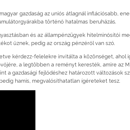
a magyar gazdaság az uniós átlagnál inflációsabb, e
kumulátorgyárakba történő hatalmas beruházás.
gyasztásban és az állampénzügyek hitelminősítői meg
átékot űznek, pedig az ország pénzéről van szó.
etve kérdezz-felelekre invitálta a közönséget, ahol 
övőjére, a legtöbben a reményt keresték, amire az M
int a gazdasági fejlődéshez határozott változások 
dig hamis, megvalósíthatatlan ígéreteket tesz.