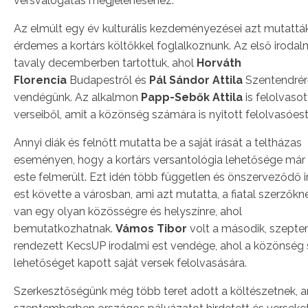
versválogatás megjelenéséhez.
Az elmúlt egy év kulturális kezdeményezései azt mutatták
érdemes a kortárs költőkkel foglalkoznunk. Az első irodal
tavaly decemberben tartottuk, ahol
Horváth
Florencia
Budapestről és
Pál Sándor Attila
Szentendrérő
vendégünk. Az alkalmon
Papp-Sebők Attila
is felolvasot
verseiből, amit a közönség számára is nyitott felolvasóest
Annyi diák és felnőtt mutatta be a saját írását a teltházas
eseményen, hogy a kortárs versantológia lehetősége már
este felmerült. Ezt idén több független és önszerveződő 
est követte a városban, ami azt mutatta, a fiatal szerzőkn
van egy olyan közösségre és helyszínre, ahol
bemutatkozhatnak.
Vámos Tibor
volt a második, szept
rendezett KecsUP irodalmi est vendége, ahol a közönség 
lehetőséget kapott saját versek felolvasására.
Szerkesztőségünk még több teret adott a költészetnek, 