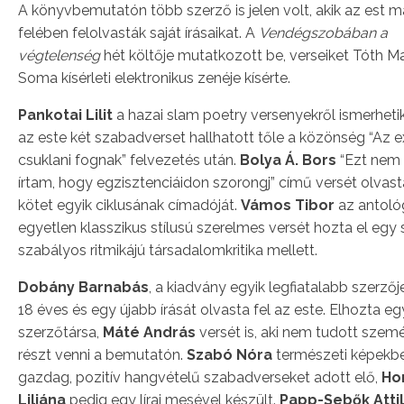
A könyvbemutatón több szerző is jelen volt, akik az est 
felében felolvasták saját írásaikat. A
Vendégszobában a
végtelenség
hét költője mutatkozott be, verseiket Tóth Ma
Soma kísérleti elektronikus zenéje kísérte.
Pankotai Lilit
a hazai slam poetry versenyekről ismerheti
az este két szabadverset hallhatott tőle a közönség “Az 
csuklani fognak” felvezetés után.
Bolya Á. Bors
“Ezt nem 
írtam, hogy egzisztenciáidon szorongj” című versét olvasta
kötet egyik ciklusának címadóját.
Vámos Tibor
az antoló
egyetlen klasszikus stílusú szerelmes versét hozta el egy 
szabályos ritmikájú társadalomkritika mellett.
Dobány Barnabás
, a kiadvány egyik legfiatalabb szerzője
18 éves és egy újabb írását olvasta fel az este. Elhozta eg
szerzőtársa,
Máté András
versét is, aki nem tudott szem
részt venni a bemutatón.
Szabó Nóra
természeti képekb
gazdag, pozitív hangvételű szabadverseket adott elő,
Ho
Liliána
pedig egy lírai mesével készült.
Papp-Sebők Atti