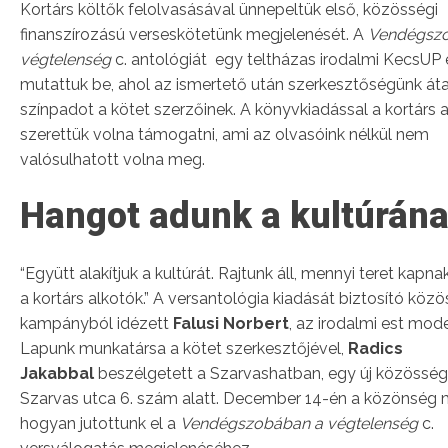
Kortárs költők felolvasásával ünnepeltük első, közösségi
finanszírozású verseskötetünk megjelenését. A
Vendégsz
végtelenség
c. antológiát egy teltházas irodalmi KecsUP 
mutattuk be, ahol az ismertető után szerkesztőségünk át
színpadot a kötet szerzőinek. A könyvkiadással a kortárs 
szerettük volna támogatni, ami az olvasóink nélkül nem
valósulhatott volna meg.
Hangot adunk a kultúrán
“Együtt alakítjuk a kultúrát. Rajtunk áll, mennyi teret kapn
a kortárs alkotók.” A versantológia kiadását biztosító közö
kampányból idézett
Falusi Norbert
, az irodalmi est mod
Lapunk munkatársa a kötet szerkesztőjével,
Radics
Jakabbal
beszélgetett a Szarvashatban, egy új közösségi
Szarvas utca 6. szám alatt. December 14-én a közönség 
hogyan jutottunk el a
Vendégszobában a végtelenség
c.