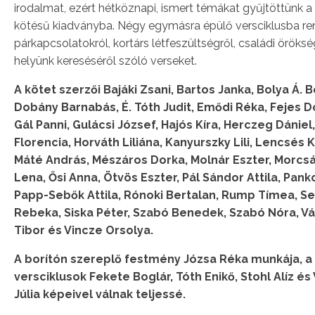
irodalmat, ezért hétköznapi, ismert témákat gyűjtöttünk a
kötésű kiadványba. Négy egymásra épülő versciklusba re
párkapcsolatokról, kortárs létfeszültségről, családi öröksé
helyünk kereséséről szóló verseket.
A kötet szerzői Bajáki Zsani, Bartos Janka, Bolya Á. B
Dobány Barnabás, É. Tóth Judit, Emődi Réka, Fejes D
Gál Panni, Gulácsi József, Hajós Kíra, Herczeg Dániel
Florencia, Horváth Liliána, Kanyurszky Lili, Lencsés K
Máté András, Mészáros Dorka, Molnár Eszter, Morcsá
Lena, Ősi Anna, Ötvös Eszter, Pál Sándor Attila, Pankot
Papp-Sebők Attila, Rónoki Bertalan, Rump Tímea, S
Rebeka, Siska Péter, Szabó Benedek, Szabó Nóra, 
Tibor és Vincze Orsolya.
A borítón szereplő festmény Józsa Réka munkája, a
versciklusok Fekete Boglár, Tóth Enikő, Stohl Alíz és
Júlia képeivel válnak teljessé.