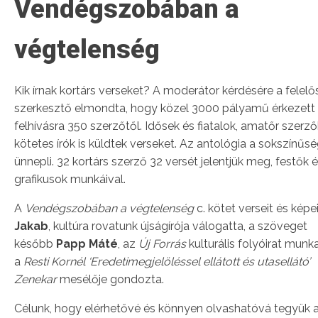
Vendégszobában a
végtelenség
Kik írnak kortárs verseket? A moderátor kérdésére a felelő
szerkesztő elmondta, hogy közel 3000 pályamű érkezett
felhívásra 350 szerzőtől. Idősek és fiatalok, amatőr szerz
kötetes írók is küldtek verseket. Az antológia a sokszínűs
ünnepli. 32 kortárs szerző 32 versét jelentjük meg, festők 
grafikusok munkáival.
A
Vendégszobában a végtelenség
c. kötet verseit és képe
Jakab
, kultúra rovatunk újságírója válogatta, a szöveget
később
Papp Máté
, az
Új Forrás
kulturális folyóirat munk
a
Resti Kornél ‘Eredetimegjelöléssel ellátott és utasellátó’
Zenekar
mesélője gondozta.
Célunk, hogy elérhetővé és könnyen olvashatóvá tegyük a