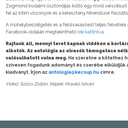
Zsigmond irodalmi ösztöndíjas költő egy rövid versciklust
fel az intim viszonyok és a keresztény hitrendszer feszülts
A műhelybeszélgetés és a felolvasásóest teljes felvétele
Facebook-oldalán megtekinthető
ide kattintva
.
Rajtunk áll, mennyi teret kapnak vidéken a kortár
alkotók. Az antológia az olvasók támogatása nél
valósulhatott volna meg.
Ha szeretne a kötethez h
szívesen fogadunk adományt és cserébe elküldjük 
kiadványt. Írjon az
antologia@kecsup.hu
címre.
Videó: Szűcs Zoltán,
Képek: Hraskó István