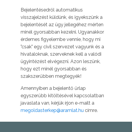
Bejelentésedről automatikus
visszajelzést küldünk, és igyekszünk a
bejelentését az ügy jellegéhez mérten
minél gyorsabban kezelni. Ugyanakkor
érdemes figyelembe vennie, hogy mi
"csak" egy civil szervezet vagyunk és a
hivataloknak, szerveknek kell a valódi
ügyintézést elvégezni. Azon leszünk,
hogy ezt minél gyorsabban és
szakszerűbben megtegyék!
Amennyiben a bejelentő űrlap
egyszerűbb kitöltésével kapcsolatban
javaslata van, kérjük írjon e-mailt a
megoldasterkep@aramlat.hu
címre.