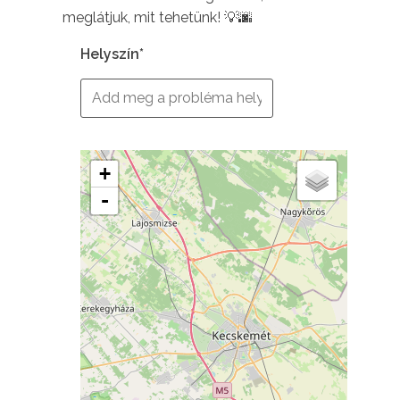
meglátjuk, mit tehetünk! 💡🌆
Helyszín*
+
-